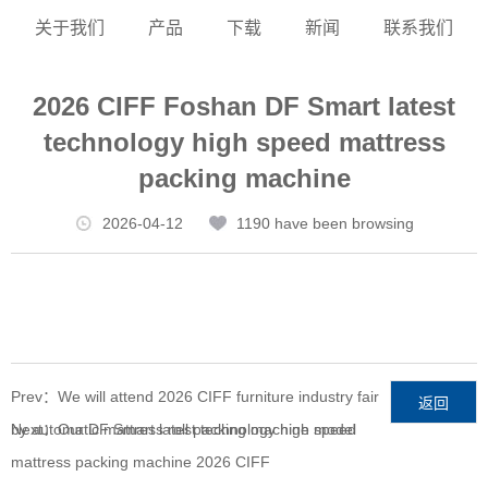
关于我们
产品
下载
新闻
联系我们
2026 CIFF Foshan DF Smart latest
technology high speed mattress
packing machine
2026-04-12
1190 have been browsing
Prev：We will attend 2026 CIFF furniture industry fair
返回
by automatic mattress roll packing machine model
Next：Our DF Smart latest technology high speed
mattress packing machine 2026 CIFF